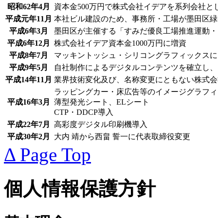
昭和62年4月
資本金500万円で株式会社イデアを系列会社と
平成元年11月
本社ビル建設のため、事務所・工場が墨田区緑
平成6年3月
墨田区が主催する「すみだ優良工場推進運動・
平成6年12月
株式会社イデア資本金1000万円に増資
平成8年7月
マッキントッシュ・シリコングラフィックスに
平成9年5月
自社制作によるデジタルコンテンツを確立し、
平成14年11月
業界技術変化及び、名称変更にともない株式会
ラッピングカー・床広告等のイメージグラフィ
平成16年3月
薄型発光シート、ELシート
CTP・DDCP導入
平成22年7月
高彩度デジタル印刷機導入
平成30年2月
大内 靖から西畠 誓一に代表取締役変更
Δ Page Top
個人情報保護方針